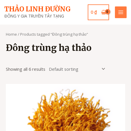
Skip
THẢO LINH ĐƯỜNG
to
0
₫
Mai
ĐÔNG Y GIA TRUYỀN TÂY TẠNG
content
Men
Home
/ Products tagged “Đông trùng hạ thảo”
Đông trùng hạ thảo
Showing all 6 results