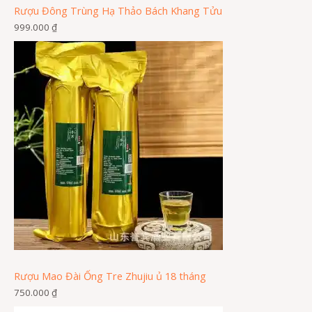
Rượu Đông Trùng Hạ Thảo Bách Khang Tửu
999.000
₫
Rượu Mao Đài Ống Tre Zhujiu ủ 18 tháng
750.000
₫