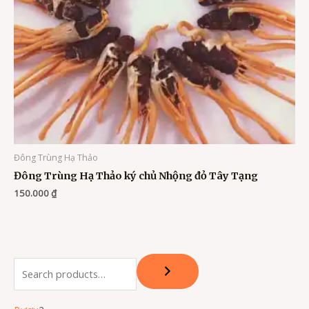
Đông Trùng Hạ Thảo
Đông Trùng Hạ Thảo ký chủ Nhộng đỏ Tây Tạng
150.000
₫
S
e
a